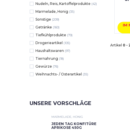
Nudeln, Reis, Kartoffelprodukte
(42)
Marmelade, Honig
(35)
Sonstige
(209)
IM
Getränke
(160)
Tiefkühlprodukte
(79)
Drogerieartikel
(105)
Artikel
0 -
Haushaltswaren
(97)
Tiernahrung
(18)
Gewürze
(76)
Weihnachts- / Osterartikel
(35)
UNSERE VORSCHLÄGE
MARMELADE, HONIG
JEDEN TAG KONFITÜRE
APRIKOSE 450G