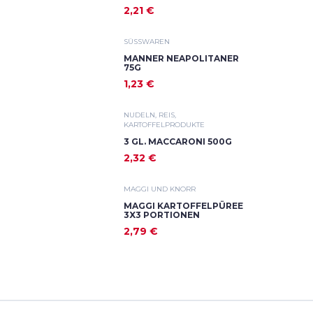
2,21 €
SÜSSWAREN
MANNER NEAPOLITANER
75G
1,23 €
NUDELN, REIS,
KARTOFFELPRODUKTE
3 GL. MACCARONI 500G
2,32 €
MAGGI UND KNORR
MAGGI KARTOFFELPÜREE
3X3 PORTIONEN
2,79 €