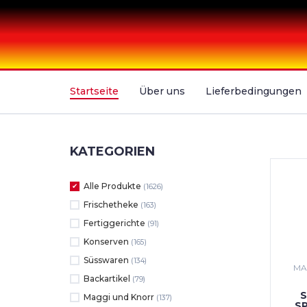
Startseite
Über uns
Lieferbedingungen
KATEGORIEN
Alle Produkte
(1626)
Frischetheke
(163)
Fertiggerichte
(91)
Konserven
(165)
Süsswaren
(134)
MA
Backartikel
(79)
S
Maggi und Knorr
(137)
S