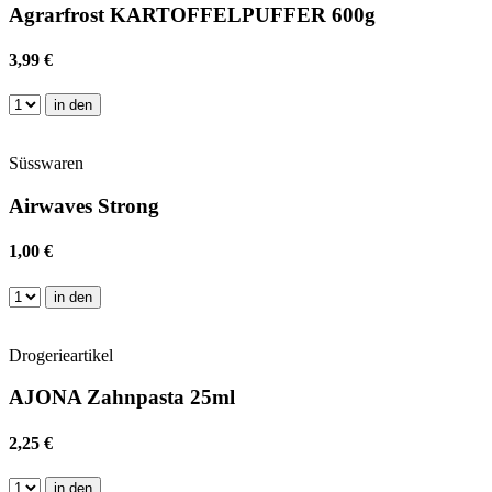
Agrarfrost KARTOFFELPUFFER 600g
3,99 €
in den
Süsswaren
Airwaves Strong
1,00 €
in den
Drogerieartikel
AJONA Zahnpasta 25ml
2,25 €
in den