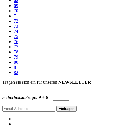
68
69
70
71
72
73
74
75
76
77
78
79
80
81
82
Tragen sie sich ein für unseren
NEWSLETTER
Sicherheitsabfrage:
9 + 6
=
Eintragen