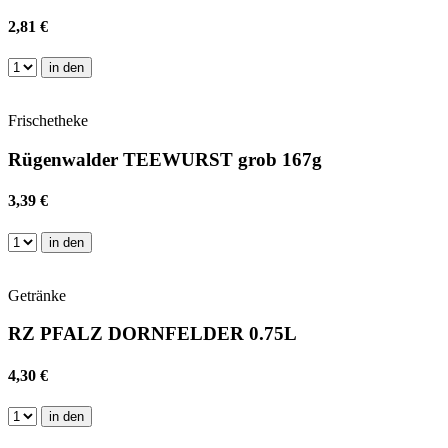
2,81 €
in den
Frischetheke
Rügenwalder TEEWURST grob 167g
3,39 €
in den
Getränke
RZ PFALZ DORNFELDER 0.75L
4,30 €
in den